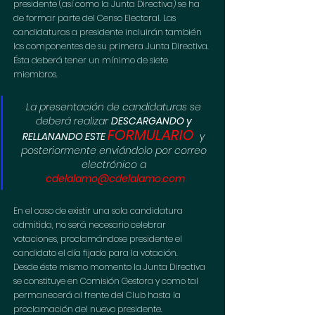
presidente (así como la Junta Directiva) se ha 
de formar parte del Censo Electoral. Las 
candidaturas a presidente incluirán también 
los componentes de su primera Junta Directiva. 
Ésta deberá tener un mínimo de siete 
miembros. 
La presentación de candidaturas se 
deberá realizar 
DESCARGANDO y 
FORMULARIO
RELLANANDO ESTE 
  y 
posteriormente enviándolo por correo 
electrónico a 
cdelalamo@cdelalamo.com
En el caso de existir una sola candidatura 
admitida, no será necesario celebrar 
votaciones, proclamándose presidente el 
candidato el día fijado para la votación. 
Desde éste mismo momento la Junta Directiva 
se constituye en Comisión Gestora y como tal 
permanecerá al frente del Club hasta la 
proclamación del nuevo presidente.