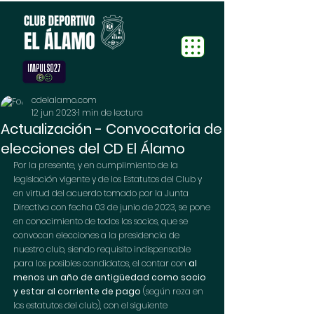
cdelalamo.com
12 jun 2023
1 min de lectura
Actualización - Convocatoria de
elecciones del CD El Álamo
Por la presente, y en cumplimiento de la 
legislación vigente y de los Estatutos del Club y 
en virtud del acuerdo tomado por la Junta 
Directiva con fecha 03 de junio de 2023, se pone 
en conocimiento de todos los socios, que se 
convocan elecciones a la presidencia de 
nuestro club, siendo requisito indispensable 
para los posibles candidatos, el contar con 
al 
menos un año de antigüedad como socio 
y estar al corriente de pago
 (según reza en 
los estatutos del club), con el siguiente 