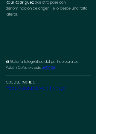
Raúl Rodríguez
 tras otro pase con 
denominación de origen "Tello" desde una falta 
lateral. 
📸 Galería fotográfica del partido obra de 
Rubén Calvo en este 
ENLACE
GOL DEL PARTIDO
https://youtu.be/vQN-tk2nZgY