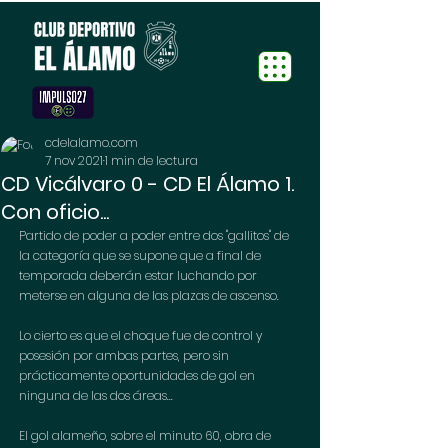
cdelalamo.com
7 nov 2021
1 min de lectura
CD Vicálvaro 0 - CD El Álamo 1.
Con oficio...
Partido de poder a poder entre dos "gallitos" de 
la categoría que se supone que a final de 
temporada deberán estar luchando por 
meterse en alguna de las plazas de ascenso.
Lo cierto es que el choque fue de control y 
posesión por ambas partes, pero sin 
prácticamente oportunidades de gol en 
ninguna de las dos áreas...
El gol alameño, sobre el minuto 60, obra de 