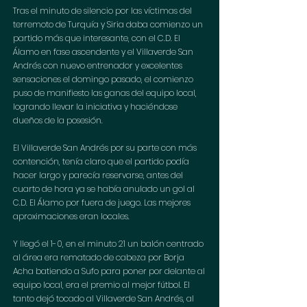
Tras el minuto de silencio por las víctimas del 
terremoto de Turquía y Siria daba comienzo un 
partido más que interesante, con el C.D. El 
Álamo en fase ascendente y el Villaverde San 
Andrés con nuevo entrenador y excelentes 
sensaciones el domingo pasado, el comienzo 
puso de manifiesto las ganas del equipo local, 
logrando llevar la iniciativa y haciéndose 
dueños de la posesión.
El Villaverde San Andrés por su parte con más 
contención, tenía claro que el partido podía 
hacer largo y parecía reservarse, antes del 
cuarto de hora ya se había anulado un gol al 
C.D. El Álamo por fuera de juego. Las mejores 
aproximaciones eran locales.
Y llegó el 1-0, en el minuto 21 un balón centrado 
al área era rematado de cabeza por Borja 
Acha batiendo a Sufo para poner por delante al 
equipo local, era el premio al mejor fútbol. El 
tanto dejó tocado al Villaverde San Andrés, al 