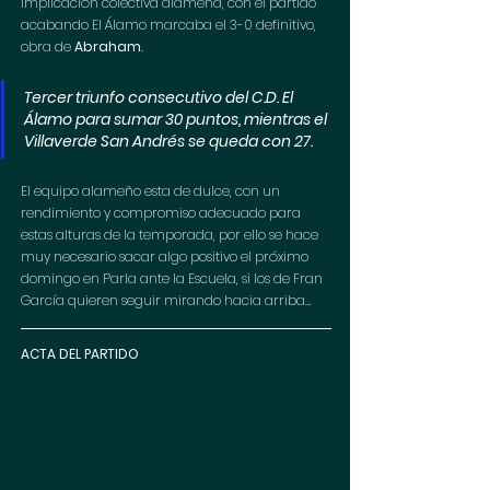
implicación colectiva alameña, con el partido 
acabando El Álamo marcaba el 3-0 definitivo, 
obra de 
Abraham
.
Tercer triunfo consecutivo del C.D. El 
Álamo para sumar 30 puntos, mientras el 
Villaverde San Andrés se queda con 27. 
El equipo alameño esta de dulce, con un 
rendimiento y compromiso adecuado para 
estas alturas de la temporada, por ello se hace 
muy necesario sacar algo positivo el próximo 
domingo en Parla ante la Escuela, si los de Fran 
García quieren seguir mirando hacia arriba...
ACTA DEL PARTIDO