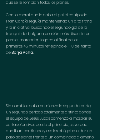
que se le rompían todos los planes.
Con la moral que le daba el gol el equipo de 
Fran García seguía manteniendo un alto ritmo 
y la iniciativa, buscando el segundo gol de la 
tranquilidad, alguna ocasión más dispusieron 
pero el marcador llegaba al final de los 
primeros 45 minutos reflejando el 1-0 del tanto 
de 
Borja Acha
.
Sin cambios daba comienzo la segunda parte, 
un segundo periodo totalmente distinto donde 
el equipo de Jesús Lucas comenzó a mostrar su 
cartas ofensivas desde el principio, es verdad 
que iban perdiendo y eso les obligaba a dar un 
paso adelante frente a un combinado alameño 