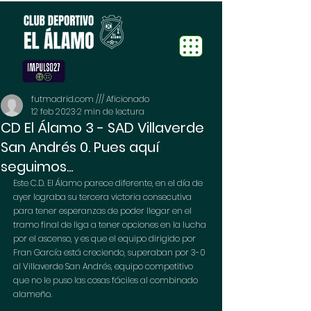
futmadrid.com /// Aficionado
12 feb 2023
2 min de lectura
CD El Álamo 3 - SAD Villaverde
San Andrés 0. Pues aquí
seguimos...
Este C.D. El Álamo parece diferente, en el día de 
ayer lograba su tercera victoria consecutiva 
para tener esperanzas de poder llegar en el 
tramo final de liga a tener opciones en la lucha 
por el ascenso, y es que el equipo dirigido por 
Fran García está creciendo, superaban por 3-0 
al Villaverde San Andrés, equipo competitivo 
que no le puso las cosas fáciles al combinado 
alameño.