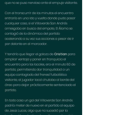
que no se puso nervioso ante el empuje visitante.
Con el transcurrir de los minutos el encuentro 
entraría en una ida y vuelta donde pudo pasar 
cualquier cosa, si el Villaverde San Andrés 
arriesgaba en busca del empate, El Álamo se 
contagió de la dinámica del partido 
acelerando a su vez sus acciones a pesar de ir 
por delante en el marcador.
Y tendría que llegar el golazo de 
Cristian
 para 
ampliar ventaja y poner en franquicia el 
encuentro para los locales, era el minuto 80 de 
partido, permitiendo dar tranquilidad a un 
equipo contagiado del frenesí futbolístico 
visitante, el jugador local chutaba al borde del 
área para dejar prácticamente sentenciado el 
partido.
En todo caso un gol del Villaverde San Andrés 
podría meter de nuevo en el partido al equipo 
de Jesús Lucas, algo que no sucedió por la 