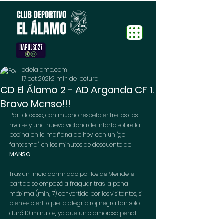
cdelalamo.com
17 oct 2021
2 min de lectura
CD El Álamo 2 - AD Arganda CF 1.
Bravo Manso!!!
Partido soso, con mucho respeto entre los dos 
rivales y una nueva victoria de infarto sobre la 
bocina en la mañana de hoy, con un "gol 
fantasma", en los minutos de descuento de 
MANSO.
Tras un inicio dominado por los de Meijide, el 
partido se empezó a fraguar tras la pena 
máxima (min, 7) convertida por los visitantes, si 
bien es cierto que la alegría rojinegra tan solo 
duró 10 minutos, ya que un clamoroso penalti 