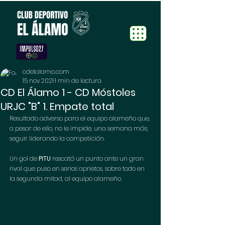
cdelalamo.com
15 nov 2021
1 min de lectura
CD El Álamo 1 - CD Móstoles
URJC "B" 1. Empate total
Resultado adverso para el equipo alameño que, 
a pesar de ello, no le impide, una semana más, 
seguir liderando la competición.
Un gol de 
PITU
 rescató un punto ante un gran 
rival que puso en serios aprietos, sobre todo en 
la segunda mitad, al equipo alameño.