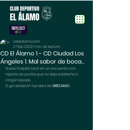
cdelalamo.com
27 feb 2023
1 min de lectura
CD El Álamo 1 - CD Ciudad Los
Ángeles 1. Mal sabor de boca...
Nuevo traspiés local en un encuentro con 
reparto de puntos que no deja satisfecho a 
ningún equipo.
El gol verderón fue obra de 
GRECIANO
.