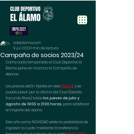
cdelalamo.com
9 jul 2023
1 min de lectura
Campaña de socios 2023/24
Como cada temporada el Club Deportivo El 
Álamo pone en marcha la Campaña de 
Abonos.
Los precios están fijados en este 
ENLACE
y se 
puede pasar por la oficina del Club (Estadio 
Facundo Rivas) todos 
los jueves de julio y 
agosto de 19:00 a 21:00 horas
, para satisfacer 
el importe del abono. 
Este año como NOVEDAD existe la posibilidad de 
ingresar la cuota mediante transferencia 
bancaria, en el número de cuenta: 
ES90 2100-