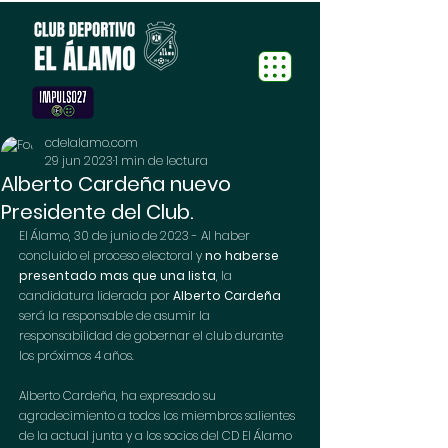
cdelalamo.com
29 jun 2023
1 min de lectura
Alberto Cardeña nuevo
Presidente del Club.
El Álamo, 30 de junio de 2023 - Al haber 
concluido el proceso electoral y 
no haberse 
presentado mas que una lista
, la 
candidatura liderada por 
Alberto Cardeña
será la responsable de asumir la 
responsabilidad de gobernar el club durante 
los próximos 4 años.
Alberto Cardeña, ha expresado su 
agradecimiento a todos los miembros salientes 
de la actual junta y a los socios del CD El Álamo 