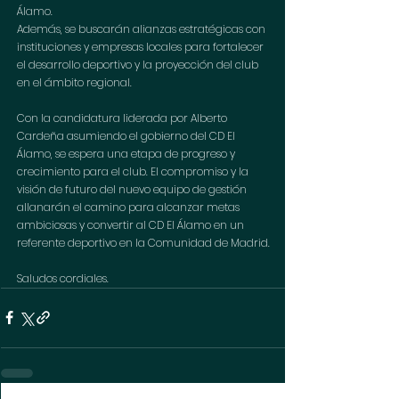
Álamo. 
Además, se buscarán alianzas estratégicas con 
instituciones y empresas locales para fortalecer 
el desarrollo deportivo y la proyección del club 
en el ámbito regional.
Con la candidatura liderada por Alberto 
Cardeña asumiendo el gobierno del CD El 
Álamo, se espera una etapa de progreso y 
crecimiento para el club. El compromiso y la 
visión de futuro del nuevo equipo de gestión 
allanarán el camino para alcanzar metas 
ambiciosas y convertir al CD El Álamo en un 
referente deportivo en la Comunidad de Madrid.
Saludos cordiales.