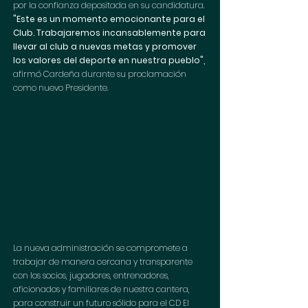
por la confianza depositada en su candidatura. 
"Este es un momento emocionante para el 
Club. Trabajaremos incansablemente para 
llevar al club a nuevas metas y promover 
los valores del deporte en nuestra pueblo",
afirmó Cardeña durante su proclamación 
como nuevo Presidente.
La nueva administración se compromete a 
trabajar de manera cercana y transparente 
con los socios, jugadores, entrenadores, 
aficionados y familiares de nuestra cantera, 
para construir un futuro sólido para el CD El 