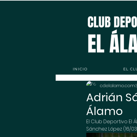
INICIO
EL CL
cdelalamo.com
Adrián S
Álamo
El Club Deportivo El
Sánchez López (16/03