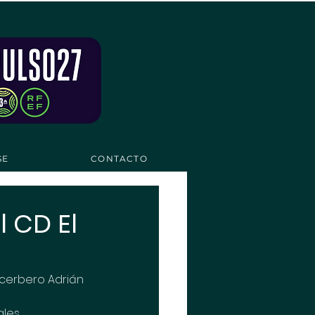
SE
CONTACTO
 CD El
ncerbero Adrián 
les 