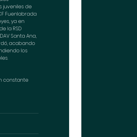
 juveniles de 
CF Fuenlabrada 
yes, ya en 
de la RSD 
, DAV Santa Ana, 
ardó, acabando 
diendo los 
les.
n constante 