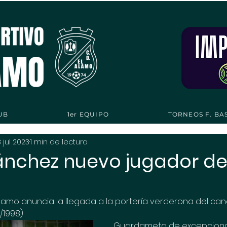
UB
1er EQUIPO
TORNEOS F. BA
3 jul 2023
1 min de lectura
ánchez nuevo jugador del
 Álamo anuncia la llegada a la portería verderona del ca
/1998)
Guardameta de excepciona