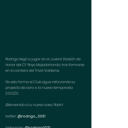
Rodrigo llegó a jugar en el Juvenil División de 
Honor del CF Rayo Majadahonda, tras formarse 
en la cantera del Trival Valderas. 
De esta forma el Club sigue reforzando su 
proyecto de cara a la nueva temporada 
2020/21.
¡Bienvenido a tu nueva casa, Rodri!
twitter: 
@rodrigo_0031
Instagram: 
@rodrigo0031