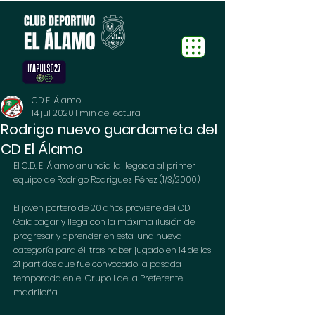
CD El Álamo
14 jul 2020
1 min de lectura
Rodrigo nuevo guardameta del
CD El Álamo
El C.D. El Álamo anuncia la llegada al primer 
equipo de Rodrigo Rodriguez Pérez (1/3/2000) 
El joven portero de 20 años proviene del CD 
Galapagar y llega con la máxima ilusión de 
progresar y aprender en esta, una nueva 
categoría para él, tras haber jugado en 14 de los 
21 partidos que fue convocado la pasada 
temporada en el Grupo I de la Preferente 
madrileña.