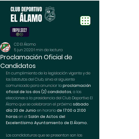
CD El Álamo
5 jun 2020
1 min de lectura
Proclamación Oficial de
Candidatos
En cumplimiento de la legislación vigente y de 
los Estatutos del Club, sirva el siguiente 
comunicado para anunciar la 
proclamación 
oficial de los dos (2) candidatos
, a las 
elecciones a la presidencia del Club Deportivo El 
Álamo que se celebraran el próximo 
sábado 
día 20 de Junio 
en horario 
de 17:00 a 21:00 
horas 
en el
 Salón de Actos del 
Excelentísimo Ayuntamiento de El Álamo.
Los candidaturas que se presentan son las 