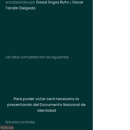
encabezadas por 
David Orgaz Rufo
 y 
Oscar 
Tardón Delgado.
Las listas completas son las siguientes:
Para poder votar será necesario la 
presentación del Documento Nacional de 
Identidad
Saludos cordiales.
Noticias