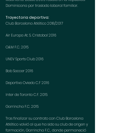
Dominicana por traslado laboral familiar.
Trayectoria deportiva:
Club Barcelona Atlético 2018/2017
Air Europa At. S. Cristobal 2016
O&M F.C. 2015
UNEV Sports Club 2016
Bob Soccer 2016
Deportivo Oviedo C.F 2016
Inter de Toronto C.F. 2015
Garrincha F.C. 2015
Tras finalizar su contrato con Club Barcelona 
Atlético volvió al que ha sido su club de origen y 
formación, Garrincha F.C., donde permaneció 