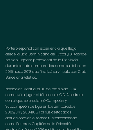
Portero español con experiencia que llega 
desde la Liga Dominicana de Fútbol (LDF) donde 
ha sido jugador profesional de la 1ª división 
durante cuatro temporadas, desde su debut en 
2015 hasta 2018 que finalizó su vínculo con Club 
Barcelona Atlético.
Nacido en Madrid, el 30 de marzo de 1994, 
comenzó a jugar al fútbol en el C.D. Alpedrete, 
con el que se proclamó Campeón y 
Subcampeón de Liga en las temporadas 
2003/04 y 2004/05. Por sus destacadas 
actuaciones en el torneo fue seleccionado 
como Portero y Capitán de la Selección 
Madrileña. Desde 2006 residía en la República 