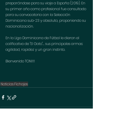
preparándose para su viaje a España (2019). En 
su primer año como profesional fue consultado 
para su convocatoria con la Selección 
Dominicana sub-23 y absoluta, proponiendo su 
nacionalización. 
En la Liga Dominicana de Fútbol le dieron el 
calificativo de "El Gato"... sus principales armas: 
agilidad, rapidez y un gran instinto.
Bienvenido TONI!!!
Noticias
Fichajes