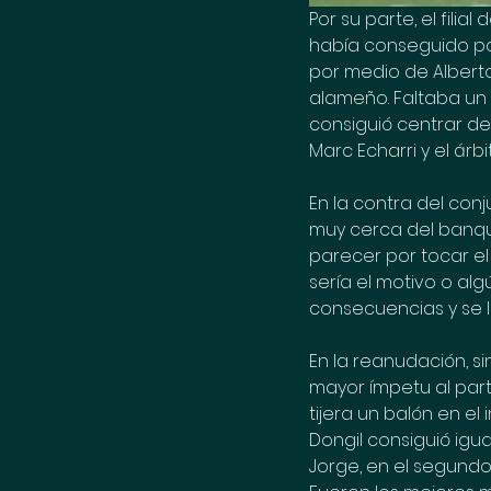
Por su parte, el filia
había conseguido po
por medio de Alberto
alameño. Faltaba un 
consiguió centrar de
Marc Echarri y el árb
En la contra del conj
muy cerca del banquil
parecer por tocar el
sería el motivo o alg
consecuencias y se l
En la reanudación, si
mayor ímpetu al part
tijera un balón en el
Dongil consiguió igu
Jorge, en el segundo