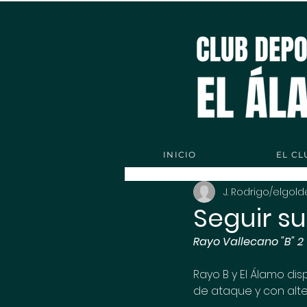
INICIO
EL CL
J. Rodrigo/elgol
Seguir s
Rayo Vallecano "B" 2 
Rayo B y El Álamo di
de ataque y con alte