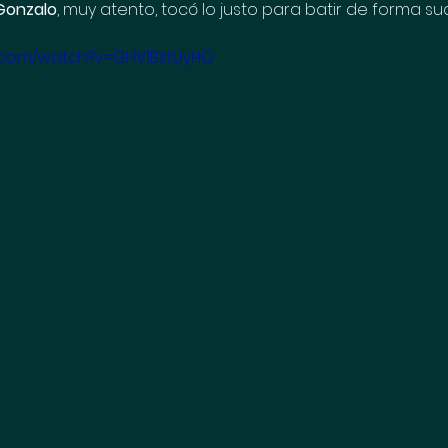
Gonzalo
, muy atento, tocó lo justo para batir de forma su
e.com/watch?v=GHV1BstUyHQ