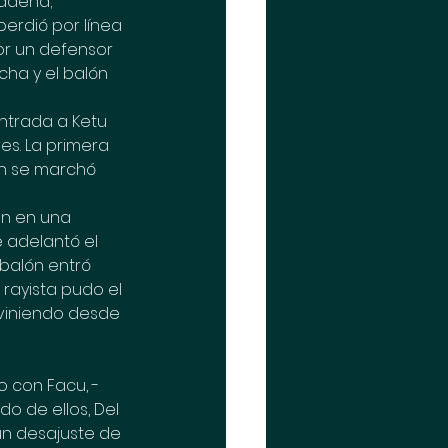
cadena; 
perdió por línea 
or un defensor 
ha y el balón 
ntrada a Ketu 
es. La primera 
ón se marchó 
én en una 
 adelantó el 
balón entró 
rayista pudo el 
 viniendo desde 
o con Facu, -
o de ellos, Del 
un desajuste de 