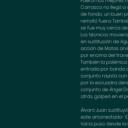
Fueron los mejores m
Carrasco no llegó a c
de fondo; un buen pa
remató fuera. Tambié
se fue muy cerca de
Los técnicos moviero
en sustitución de Agu
acción de Matas sirv
por encima del trav
También la polémica 
entrada por banda d
conjunto rayista con
por la escuadra dere
conjunto de Ángel Do
atrás, golpeó en el 
Álvaro Juan sustituyó
este amonestado-. El
Val la puso desde la 