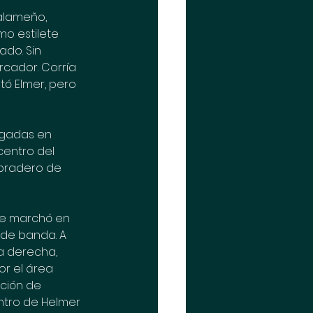
alameño, 
mo estilete 
do. Sin 
cador. Corría 
ó Elmer, pero 
ugadas en 
centro del 
bradero de 
se marchó en 
 de banda. A 
a derecha, 
or el área 
ción de 
ntro de Helmer 