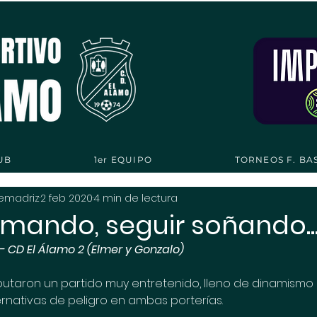
UB
1er EQUIPO
TORNEOS F. BA
demadriz
2 feb 2020
4 min de lectura
umando, seguir soñando..
- CD El Álamo 2 (Elmer y Gonzalo)
sputaron un partido muy entretenido, lleno de dinamismo 
rnativas de peligro en ambas porterías. 