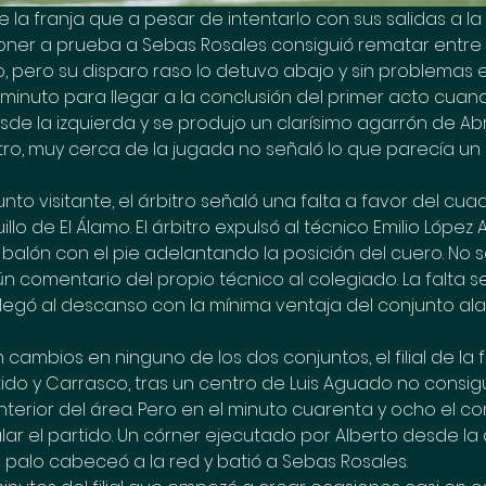
l de la franja que a pesar de intentarlo con sus salidas a l
ner a prueba a Sebas Rosales consiguió rematar entre l
, pero su disparo raso lo detuvo abajo y sin problemas 
minuto para llegar a la conclusión del primer acto cuand
sde la izquierda y se produjo un clarísimo agarrón de A
itro, muy cerca de la jugada no señaló lo que parecía un c
unto visitante, el árbitro señaló una falta a favor del cu
lo de El Álamo. El árbitro expulsó al técnico Emilio López 
 balón con el pie adelantando la posición del cuero. No 
ún comentario del propio técnico al colegiado. La falta se
legó al descanso con la mínima ventaja del conjunto al
n cambios en ninguno de los dos conjuntos, el filial de la f
ido y Carrasco, tras un centro de Luis Aguado no consigu
 interior del área. Pero en el minuto cuarenta y ocho el c
alar el partido. Un córner ejecutado por Alberto desde la
 palo cabeceó a la red y batió a Sebas Rosales.