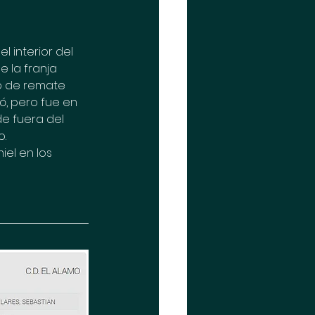
 interior del 
e la franja 
to de remate 
ó, pero fue en 
de fuera del 
o.
el en los 