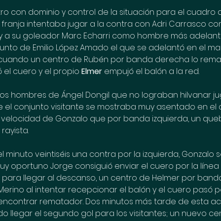
 con dominio y control de la situación para el cuadro 
 la franja intentaba jugar a la contra con Adri Carrasco co
y a su goleador Marc Echarri como hombre más adelanta
unto de Emilio López Amado el que se adelantó en el mar
 cuando un centro de Rubén por banda derecha lo remat
 el cuero y el propio 
Elmer
 empujó el balón a la red.
 los hombres de Ángel Dongil que no lograban hilvanar j
 el conjunto visitante se mostraba muy asentado en el 
velocidad de Gonzalo que por banda izquierda, un que
rayista.
 minuto veintiséis una contra por la izquierda, Gonzalo 
y oportuno Jorge consiguió enviar el cuero por la línea
s para llegar al descanso, un centro de Helmer por band
erino al intentar recepcionar el balón y el cuero pasó p
 encontrar rematador. Dos minutos más tarde de esta ac
llegar el segundo gol para los visitantes; un nuevo ce