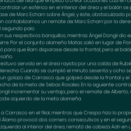
inutos del filial que empezó a crear ocasiones casi en 
ontrolar un esférico en el interior del área y el balón se 
se de Marc Echarri sobre Ángel, y éste, obstaculizado p
n contabilizamos un remate de Marc Echarri por la derec
l segundo palo.
n sus respectivos banquillos, mientras Ángel Dongil dio e
irre. Por el conjunto alameño Matas salió en lugar de Flor
ió para que Barri disparase desde la frontal, pero el bal
esaño.
estuvo servida en el área rayista por una caída de Rub
erecha. Cuando se cumplió el minuto sesenta y ocho se
 un golazo de Carrasco que golpeó desde la frontal y el 
cha de la meta de Sebas Rosales. En la siguiente contra 
ngil incrementar su ventaja, pero el remate de Alberto,
poste izquierdo de la meta alameña.
 a Carrasco en el filial, mientras que Crespo hizo lo propi
 Álamo provocó dos corners consecutivos y en el segund
izquierda al interior del área, remató de cabeza Adri en 