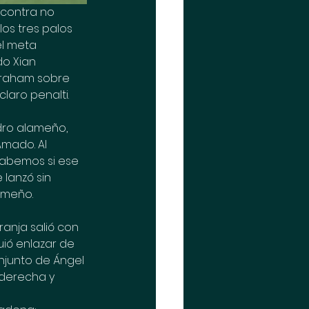
a contra no 
os tres palos 
el meta 
o Xian 
braham sobre 
laro penalti.
adro alameño, 
Amado. Al 
sabemos si ese 
 lanzó sin 
ameño.
ranja salió con 
ió enlazar de 
onjunto de Ángel 
 derecha y 