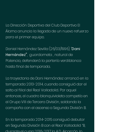
La Dirección Deportiva del Club Deportivo El 
Álamo anuncia la llegada de un nuevo refuerzo 
para el primer equipo.
Daniel Hernández Sevilla (26/03/1996), "
Dani 
Hernández"
,  guardameta , natural de 
Palencia, defenderá la portería verdiblanca 
hasta final de temporada.
La trayectoria de Dani Hernández arrancó en la 
temporada 2013-2014, cuando consiguió dar el 
salto al filial del Real Valladolid. Por aquel 
entonces, el cuadro blanquivioleta competía en 
el Grupo VIII de Tercera División, saldando la 
campaña con el ascenso a Segunda División B. 
En la temporada 2014-2015 consiguió debutar 
en Segunda División B con el Real Valladolid “B, 
durante el curso 2016-2017 la A.D. Alcorcón, lo 