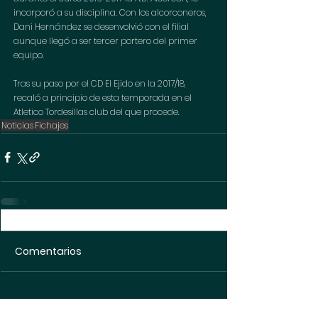
incorporó a su disciplina. Con los alcorconeros, 
Dani Hernández se desenvolvió con el filial 
aunque llegó a ser tercer portero del primer 
equipo.
Tras su paso por el CD El Ejido en la 2017/18, 
recaló a principio de esta temporada en el 
Atletico Tordesillas club del que procede.
Noticias
Fichajes
Comentarios
Escribir un comentario...