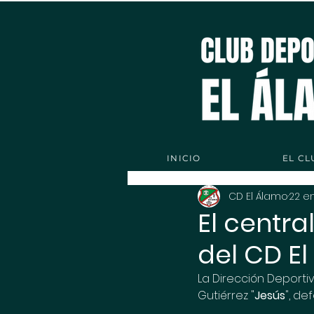
INICIO
EL CL
CD El Álamo
22 e
El centra
del CD E
La Dirección Deporti
Gutiérrez "
Jesús
", de