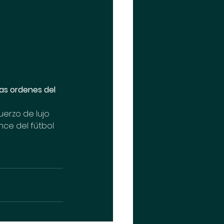
las ordenes del 
erzo de lujo 
ce del fútbol 