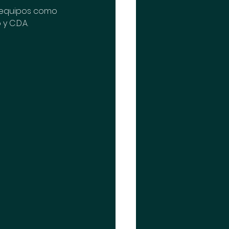
n equipos como 
 C.D.A. 