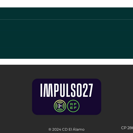
CP 28
® 2024 CD El Álamo