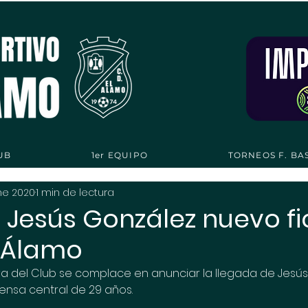
UB
1er EQUIPO
TORNEOS F. BA
ne 2020
1 min de lectura
l Jesús González nuevo f
l Álamo
va del Club se complace en anunciar la llegada de Jesús
fensa central de 29 años.