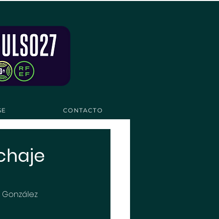
SE
CONTACTO
ichaje
 González 