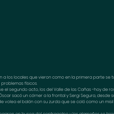
 a los locales que vieron como en la primera parte se t
n problemas físicos.
el segundo acto, los del Valle de las Cañas -hoy de ro
Óscar sacó un córner a la frontal y Sergi Segura, desde su
e volea el balón con su zurda que se coló como un misil 
plegaron en busca del contragolpe y los alameños se hici