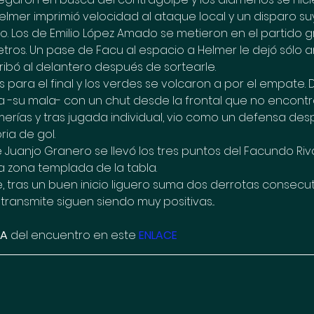
Helmer imprimió velocidad al ataque local y un disparo s
o. Los de Emilio López Amado se metieron en el partido gr
etros. Un pase de Facu al espacio a Helmer le dejó sólo a
ibó al delantero después de sortearle.
ara el final y los verdes se volcaron a por el empate. De
 -su mala- con un chut desde la frontal que no encontró
imerías y tras jugada individual, vio como un defensa des
ia de gol.
de Juanjo Granero se llevó los tres puntos del Facundo Riva
a zona templada de la tabla. 
te, tras un buen inicio liguero suma dos derrotas consec
ransmite siguen siendo muy positivas...
CA
 del encuentro en este 
ENLACE