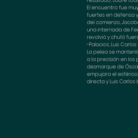
resultado, sobre tod
El encuentro fue mu
fuertes en defensa y
del comienzo, Jacobo
una internada de Fer 
revolvió y chutó fue
-Palacios, Luis Carlo
La pelea se mantenía
a la precisión en los 
desmarque de Óscar 
empujara el esférico 
directa y Luis Carlos