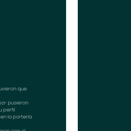
uvieron que 
sa- pusieron 
 perfil 
en la portería 
eron con el 