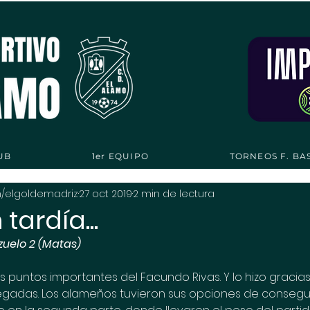
UB
1er EQUIPO
TORNEOS F. BA
n/elgoldemadriz
27 oct 2019
2 min de lectura
tardía...
zuelo 2 (Matas)
res puntos importantes del Facundo Rivas. Y lo hizo gracias
legadas. Los alameños tuvieron sus opciones de consegui