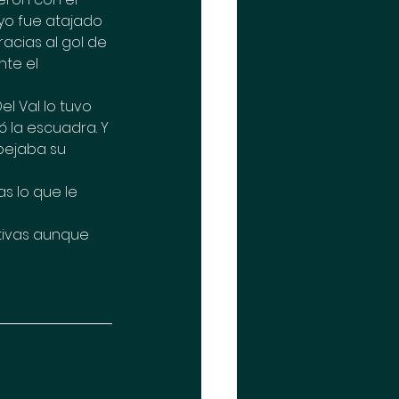
uyo fue atajado 
acias al gol de 
nte el 
l Val lo tuvo 
 la escuadra. Y 
pejaba su 
s lo que le 
utivas aunque 