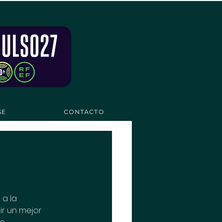
SE
CONTACTO
 a la 
r un mejor 