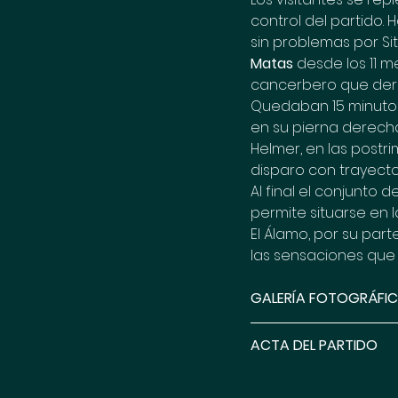
control del partido. 
sin problemas por Sit
Matas
 desde los 11 m
cancerbero que derr
Quedaban 15 minutos p
en su pierna derecha
Helmer, en las postr
disparo con trayector
Al final el conjunto 
permite situarse en l
El Álamo, por su par
las sensaciones que t
GALERÍA FOTOGRÁFI
ACTA DEL PARTIDO