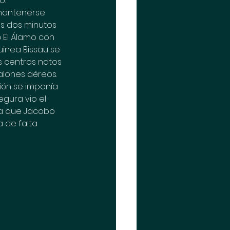
o.
mantenerse 
os dos minutos 
 El Álamo con 
uinea Bissau se 
s centros natos 
balones aéreos.
ión se imponía 
egura vio el 
ra que Jacobo 
 de falta 