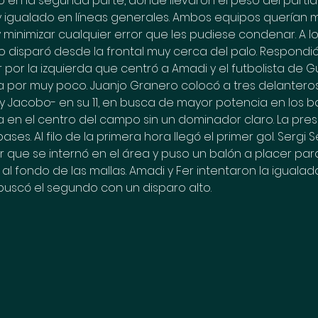
o en la segunda parte, donde llevaron el peso del partid
y igualado en líneas generales. Ambos equipos querían 
 minimizar cualquier error que les pudiese condenar. A l
 disparó desde la frontal muy cerca del palo. Respondió
por la izquierda que centró a Amadi y el futbolista de G
ra por muy poco. Juanjo Granero colocó a tres delantero
s y Jacobo- en su 11, en busca de mayor potencia en los 
 en el centro del campo sin un dominador claro. La pres
pases. Al filo de la primera hora llegó el primer gol. Sergi S
que se internó en el área y puso un balón a placer pa
al fondo de las mallas. Amadi y Fer intentaron la igualada
 buscó el segundo con un disparo alto.