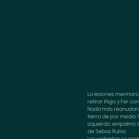
La lesiones mermaron
retirar Iñigo y Fer co
Nada más reanudarse 
tierra de por medio. 
izquierdo, empalmó d
de Sebas Rubio.
Los visitantes se re