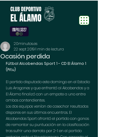
20minutos.es
22 sept 2019
1 min de lectura
Ocasión perdida
Fútbol Alcobendas Sport 1 - CD El Álamo 1 
(Pitu)
El partido disputado este domingo en el Estadio 
Luis Aragones y que enfrentó al Alcobendas y a 
El Álamo finalizó con un empate a uno entre 
ambos contendientes. 
Los dos equipos venían de cosechar resultados 
dispares en sus últimos encuentros. El 
Alcobendas Sport afrontó el partido con ganas 
de remontar su puntuación en la clasificación 
tras sufrir una derrota por 2-1 en el partido 
anterior ante el Navalcarnero. Con respecto al 