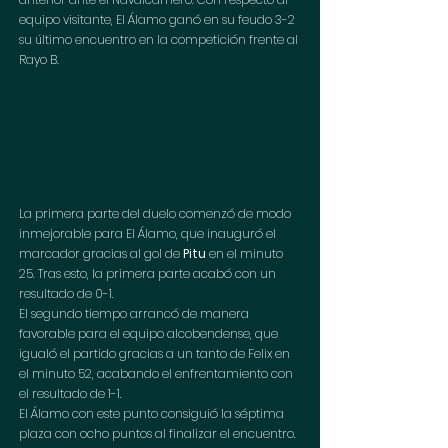
equipo visitante, El Álamo ganó en su feudo 3-2 
su último encuentro en la competición frente al 
Rayo B. 
La primera parte del duelo comenzó de modo 
inmejorable para El Álamo, que inauguró el 
marcador gracias al gol de 
Pitu 
en el minuto 
25. Tras esto, la primera parte acabó con un 
resultado de 0-1. 
El segundo tiempo arrancó de manera 
favorable para el equipo alcobendense, que 
igualó el partido gracias a un tanto de Felix en 
el minuto 52, acabando el enfrentamiento con 
el resultado de 1-1. 
El Álamo con este punto consiguió la séptima 
plaza con ocho puntos al finalizar el encuentro. 