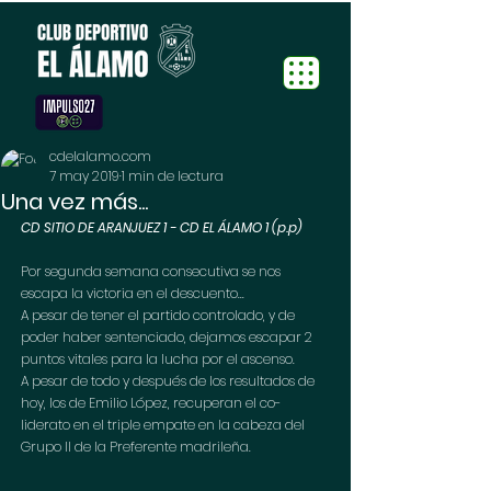
cdelalamo.com
7 may 2019
1 min de lectura
Una vez más...
CD SITIO DE ARANJUEZ 1 - CD EL ÁLAMO 1 (p.p)
Por segunda semana consecutiva se nos 
escapa la victoria en el descuento...
A pesar de tener el partido controlado, y de 
poder haber sentenciado, dejamos escapar 2 
puntos vitales para la lucha por el ascenso.
A pesar de todo y después de los resultados de 
hoy, los de Emilio López, recuperan el co-
liderato en el triple empate en la cabeza del 
Grupo II de la Preferente madrileña.