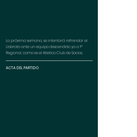
La próxima semana, se intentará refrendar el 
Liderato ante un equipo descendido ya a 1ª 
Regional, como es el Atletico Club de Socios.
ACTA DEL PARTIDO