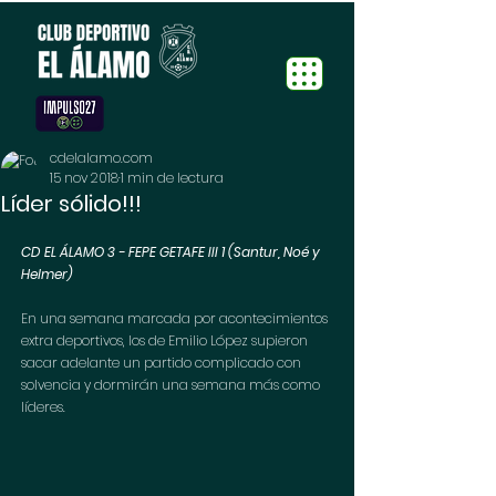
cdelalamo.com
15 nov 2018
1 min de lectura
Líder sólido!!!
CD EL ÁLAMO 3 - FEPE GETAFE III 1 (Santur, Noé y 
Helmer)
En una semana marcada por acontecimientos 
extra deportivos, los de Emilio López supieron 
sacar adelante un partido complicado con 
solvencia y dormirán una semana más como 
líderes.