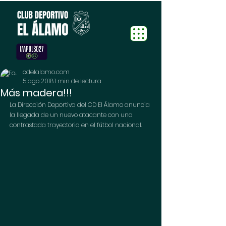
cdelalamo.com
5 ago 2018
1 min de lectura
Más madera!!!
La Dirección Deportiva del CD El Álamo anuncia 
la llegada de un nuevo atacante con una 
contrastada trayectoria en el fútbol nacional.