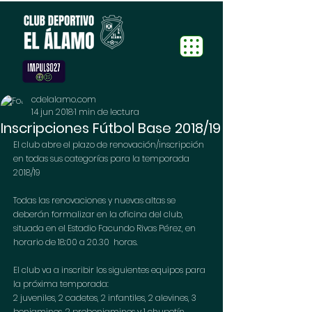
cdelalamo.com
14 jun 2018
1 min de lectura
Inscripciones Fútbol Base 2018/19
El club abre el plazo de renovación/inscripción 
en todas sus categorías para la temporada 
2018/19
Todas las renovaciones y nuevas altas se 
deberán formalizar en la oficina del club, 
situada en el Estadio Facundo Rivas Pérez, en 
horario de 18:00 a 20.30  horas. 
El club va a inscribir los siguientes equipos para 
la próxima temporada:
2 juveniles, 2 cadetes, 2 infantiles, 2 alevines, 3 
benjamines, 2 prebenjamines y 1 chupetín. 