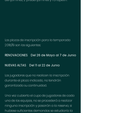
​Los plazos de inscripción para la temporada 
2018/19 son los siguientes: 
RENOVACIONES    Del 26 de Mayo al 7 de Junio
NUEVAS ALTAS    Del 11 al 22 de Junio
Los jugadores que no realicen la inscripción 
durante el plazo indicado, no tendrán 
garantizada su continuidad. 
Una vez cubierto el cupo de jugadores de cada 
uno de los equipos, no se procederá a realizar 
ninguna inscripción y pasarán a la reserva, si 
hubiese suficientes demandas se estudiaría la 