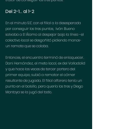
Del 2-1... al 1-2
En el minuto 93', con el filial a la desesperada 
por conseguir los tres puntos,  Iván Bueno 
salvaba a El Álamo al despejar bajo la línea -el 
colectivo local se desgañitó pidiendo manos- 
un remate que se colaba. 
Entonces, el encuentro terminó de enloquecer. 
Dani Hernández, el meta local, ex del Valladolid 
y que hace las veces de tercer portero del 
primer equipo, subió a rematar el córner 
resultante de jugada. El filial alfarero tenía un 
punto en el bolsillo, pero quería los tres y Diego 
Montoya se la jugó del todo.