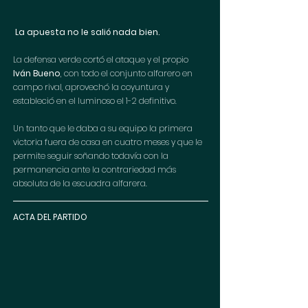
La apuesta no le salió nada bien. 
La defensa verde cortó el ataque y el propio 
Iván Bueno
, con todo el conjunto alfarero en 
campo rival, aprovechó la coyuntura y 
estableció en el luminoso el 1-2 definitivo. 
Un tanto que le daba a su equipo la primera 
victoria fuera de casa en cuatro meses y que le 
permite seguir soñando todavía con la 
permanencia ante la contrariedad más 
absoluta de la escuadra alfarera.
ACTA DEL PARTIDO