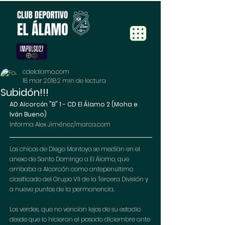
cdelalamo.com
18 mar 2018
2 min de lectura
Subidón!!!
AD Alcorcón "B" 1 - CD El Álamo 2 (Moha e 
Iván Bueno)
Informa Alex Jiménez/marca.com
Los chicos de Diego Montoya se medían en el 
anexo de Santo Domingo a El Álamo, que 
arribaba a Alcorcón como antepenúltimo 
clasificado del Grupo VII de la Tercera División y 
a nueve puntos de la permanencia. 
Los verdes, que no vencían lejos de su estadio 
desde que lo hicieran el pasado diciembre ante 