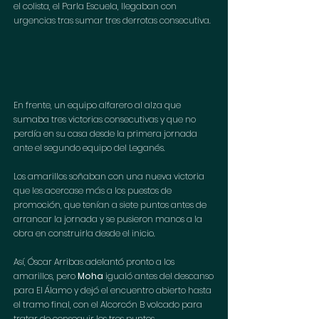
el colista, el Parla Escuela, llegaban con 
urgencias tras sumar tres derrotas consecutiva. 
En frente, un equipo alfarero al alza que 
sumaba tres victorias consecutivas y que no 
perdía en su casa desde la primera jornada 
ante el segundo equipo del Leganés.
Los amarillos soñaban con una nueva victoria 
que les acercase más a los puestos de 
promoción, que tenían a siete puntos antes de 
arrancar la jornada y se pusieron manos a la 
obra en construirla desde el inicio. 
Así, Óscar Arribas adelantó pronto a los 
amarillos, pero 
Moha
 igualó antes del descanso 
para El Álamo y dejó el encuentro abierto hasta 
el tramo final, con el Alcorcón B volcado para 
tratar de conseguir los tres puntos.