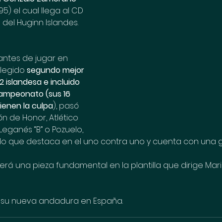
95) el cual llega al CD 
del Huginn Islandes.
 antes de jugar en 
legido 
segundo mejor 
2 islandesa e incluido 
campeonato (sus 16 
tienen la culpa
), pasó 
ón de Honor, Atlético 
 Leganés “B” o Pozuelo, 
ido que destaca en el uno contra uno y cuenta con una gr
rá una pieza fundamental en la plantilla que dirige Mari
 su nueva andadura en España.