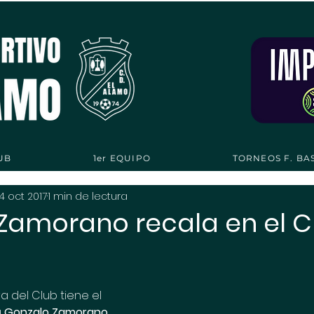
UB
1er EQUIPO
TORNEOS F. BA
14 oct 2017
1 min de lectura
Zamorano recala en el C
a del Club tiene el 
 
Gonzalo Zamorano 