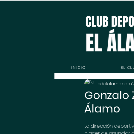
INICIO
EL CL
cdelalamo.com
Gonzalo 
Álamo
La dirección deportiv
placer de anunciar a