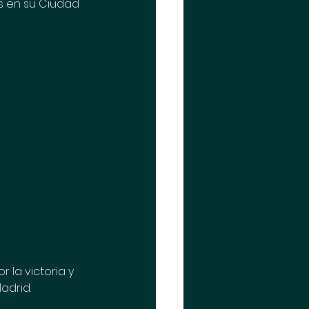
s en su Ciudad 
 la victoria y 
adrid.