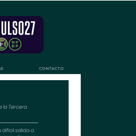
SE
CONTACTO
 la Tercera 
fícil salida a 