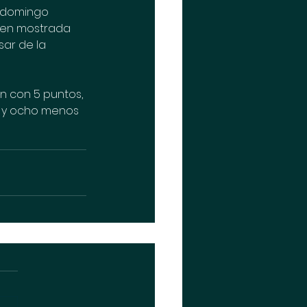
o domingo 
gen mostrada 
ar de la 
n con 5 puntos, 
 y ocho menos 