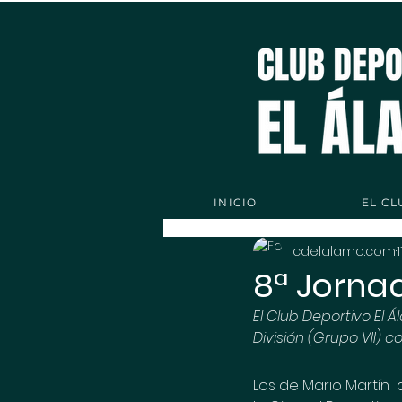
INICIO
EL CL
cdelalamo.com
8ª Jornad
El Club Deportivo El
División (Grupo VII) c
Los de Mario Martín  