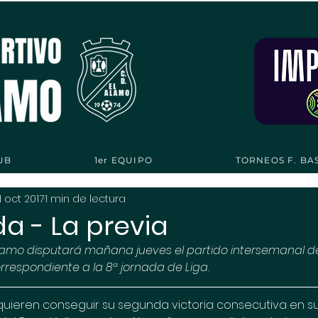
UB
1er EQUIPO
TORNEOS F. BA
11 oct 2017
1 min de lectura
a - La previa
 Álamo disputará mañana jueves el partido intersemanal de
orrespondiente a la 8ª jornada de Liga. 
quieren conseguir su segunda victoria consecutiva en su di