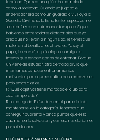
funcione. Que sea una piña. Ha cambiado 
como la sociedad. Cuando yo jugaba el 
entrenador era como un guardia civil. Hoy a la 
Guardia Civil no se le tiene tanto respeto como 
se le tenía y a un entrenador tampoco. Sigue 
habiendo entrenadores dictatoriales que yo 
creo que no llevan a ningún sitio. Te tienes que 
meter en el bolsillo a los chavales. Yo soy el 
papá, la mamá, el psicólogo, el amigo… e 
intento que tengan ganas de entrenar. Porque 
un viene de estudiar, otro de trabajar… lo que 
intentamos es hacer entrenamientos 
motivantes para que se quiten de la cabeza sus 
problemas diarios.
P: ¿Qué objetivos tiene marcado el club para 
esta temporada?
R: La categoría. Es fundamental para el club 
mantenerse  en la categoría. Tenemos que 
conseguir cuarenta y cinco puntos que es lo 
que marca la salvación y con eso nos daríamos 
por satisfechos.
EL FÚTBOL ESTÁ MATANDO AL FÚTBOL