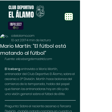
cdelalamo.com
10 oct 2017
4 min de lectura
Mario Martín: “El fútbol está
matando al fútbol“
Fuente: elicebergdemadrid.com
El Iceberg
 entrevista a Mario Martín, 
entrenador del Club Deportivo El Álamo, sobre el 
ascenso a 3ª División. Martín hace balance del 
comienzo de la temporada, habla del papel 
que tienen los entrenadores hoy en día y da 
una visión general sobre el fútbol de élite.
Pregunta: Sobre el reciente ascenso a Tercera 
División, ¿habéis notado cambios en cuanto a 