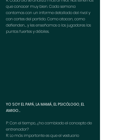
R: Cada día se analiza más al rival. Nos tenemos 
que conocer muy bien. Cada semana 
contamos con un informe detallado del rival y 
con cortes del partido. Como atacan, como 
defienden… y les enseñamos a los jugadores los 
puntos fuertes y débiles.
YO SOY EL PAPÁ, LA MAMÁ, EL PSICÓLOGO, EL 
AMIGO…
P: Con el tiempo, ¿ha cambiado el concepto de 
entrenador?
R: Lo más importante es que el vestuario 