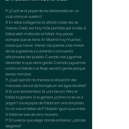
P: ¿Cuál es el papel de los aficionados en un 
club como el vuestro?
R: En estas categorías la afición cada vez es 
menos. Cada vez hay más partidos por la tele. El 
fútbol está matando al fútbol. Hay pocos 
campos que se llene. En Madrid hay muchas 
cosas que hacer. Vienen los padres y las novias 
de los jugadores y cuarenta o cincuenta 
aficionados del pueblo. Cuando nos jugamos 
ascender si que viene gente. Cuando juguemos 
contra el Getafe o el Rayo vendrá gente porque 
tienen nombre.
P: ¿Qué opinión te merece la situación del 
mercado actual de fichajes en las ligas de élite?
R: Es una barbaridad. Es una locura. Pero el 
fútbol lo genera. Si lo genera ¿cómo no se va a 
pagar? Los equipos de fútbol son una empresa. 
Yo no vivo el fútbol de 1ª División igual que antes. 
El fútbol se vive de otra manera.
P: Si tuvieras que elegir donde entrenar, ¿dónde 
elegirías?