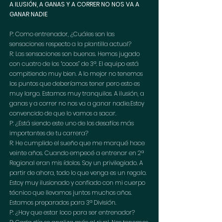
A ILUSIÓN, A GANAS Y A CORRER NO NOS VA A 
GANAR NADIE
P: Como entrenador, ¿Cuáles son las 
sensaciones respecto a la plantilla actual?
R: Las sensaciones son buenas. Hemos jugado 
con cuatro de los “cocos” de 3ª. El equipo está 
compitiendo muy bien. A lo mejor no tenemos 
los puntos que deberíamos tener pero esto es 
muy largo. Estamos muy tranquilos. A ilusión, a 
ganas y a correr no nos va a ganar nadie.Estoy 
convencido de que lo vamos a sacar.
P: ¿Está siendo este uno de los desafíos más 
importantes de tu carrera?
R: He cumplido el sueño que me marqué hace 
veinte años. Cuando empecé a entrenar en 2ª 
Regional eran mis ídolos. Soy un privilegiado. A 
partir de ahora, todo lo que venga es un regalo. 
Estoy muy ilusionado y confiado con mi cuerpo 
técnico que llevamos juntos muchos años. 
Estamos preparados para 3ª División.
P: ¿Hay que estar loco para ser entrenador?