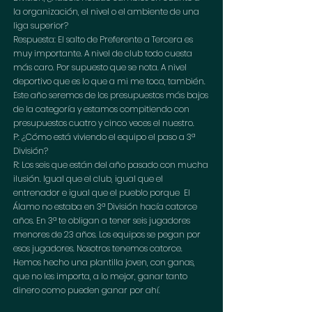
la organización, el nivel o el ambiente de una 
liga superior?
Respuesta: El salto de Preferente a Tercera es 
muy importante. A nivel de club todo cuesta 
más caro. Por supuesto que se nota. A nivel 
deportivo que es lo que a mi me toca, también. 
Este año seremos de los presupuestos más bajos 
de la categoría y estamos compitiendo con 
presupuestos cuatro y cinco veces el nuestro.
P: ¿Cómo está viviendo el equipo el paso a 3ª 
División?
R: Los seis que están del año pasado con mucha 
ilusión. Igual que el club, igual que el 
entrenador e igual que el pueblo porque  El 
Álamo no estaba en 3ª División hacía catorce 
años. En 3ª te obligan a tener seis jugadores 
menores de 23 años. Los equipos se pegan por 
esos jugadores. Nosotros tenemos catorce. 
Hemos hecho una plantilla joven, con ganas, 
que no les importa, a lo mejor, ganar tanto 
dinero como pueden ganar por ahí.