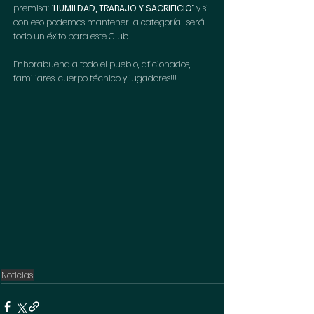
premisa: “
HUMILDAD, TRABAJO Y SACRIFICIO
” y si 
con eso podemos mantener la categoría… será 
todo un éxito para este Club.
Enhorabuena a todo el pueblo, aficionados, 
familiares, cuerpo técnico y jugadores!!!
Noticias