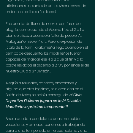
aficionados… delante de un televisor apoyando 
en todo lo posible a “los Lobos"
Fue una tarde llena de nervios con fases de 
alegría, como cuando el Adarve hizo el 2 a 1 o 
bien de tristeza cuando a falta de poco el At. 
Malagueño hizo el 4 a 1… Pero la explosión de 
júbilo de la familia alameña llego cuando en el 
tiempo de descuento, los madrileños fueron 
capaces de marcar ese 4 a 2 que al fin y a la 
postre les daba el ascenso a 2ªB y por ende el de 
nuestro Club a 3ª División… 
Alegría a raudales, canticos, emociones y 
alguna que otra lagrima, se dieron cita en el 
Salón de Actos, se había conseguido, 
el Club 
Deportivo El Álamo jugara en la 3º División 
Madrileña la próxima temporada!!!
Ahora quedan por delante unas merecidas 
vacaciones y en nada ponernos a trabajar de 
cara a una temporada en la cual solo hay una 