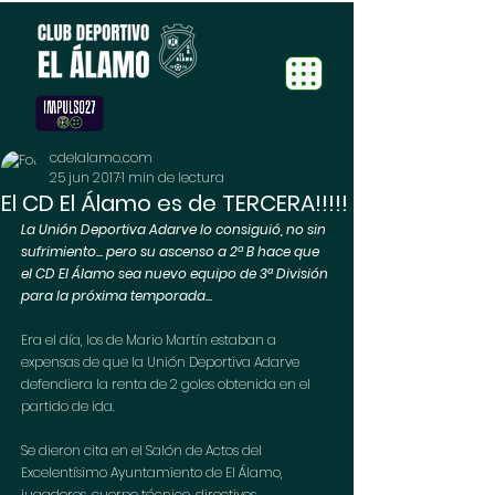
cdelalamo.com
25 jun 2017
1 min de lectura
El CD El Álamo es de TERCERA!!!!!
La Unión Deportiva Adarve lo consiguió, no sin 
sufrimiento... pero su ascenso a 2ª B hace que 
el CD El Álamo sea nuevo equipo de 3ª División 
para la próxima temporada...
Era el día, los de Mario Martín estaban a 
expensas de que la Unión Deportiva Adarve 
defendiera la renta de 2 goles obtenida en el 
partido de ida.
Se dieron cita en el Salón de Actos del 
Excelentísimo Ayuntamiento de El Álamo, 
jugadores, cuerpo técnico, directivos, 