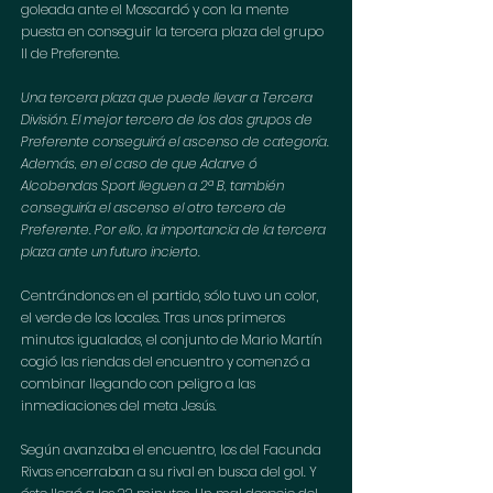
goleada ante el Moscardó y con la mente 
puesta en conseguir la tercera plaza del grupo 
II de Preferente. 
Una tercera plaza que puede llevar a Tercera 
División. El mejor tercero de los dos grupos de 
Preferente conseguirá el ascenso de categoría. 
Además, en el caso de que Adarve ó 
Alcobendas Sport lleguen a 2ª B, también 
conseguiría el ascenso el otro tercero de 
Preferente. Por ello, la importancia de la tercera 
plaza ante un futuro incierto
.
Centrándonos en el partido, sólo tuvo un color, 
el verde de los locales. Tras unos primeros 
minutos igualados, el conjunto de Mario Martín 
cogió las riendas del encuentro y comenzó a 
combinar llegando con peligro a las 
inmediaciones del meta Jesús. 
Según avanzaba el encuentro, los del Facunda 
Rivas encerraban a su rival en busca del gol. Y 