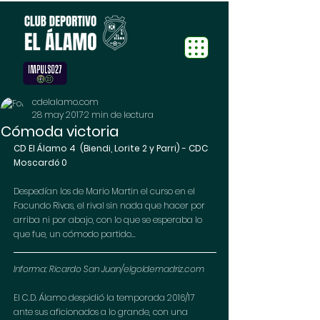
cdelalamo.com
28 may 2017
2 min de lectura
Cómoda victoria
CD El Álamo 4  (Biendi, Lorite 2 y Parri) - CDC 
Moscardó 0
Despedían los de Mario Martin el curso en el 
Facundo Rivas, el rival sin nada que hacer por 
arriba ni por abajo, con lo que se esperaba lo 
que fue, un cómodo partido... 
Informa: Ricardo San Juan/elgoldemadriz.com
El C.D. Álamo despidió la temporada 2016/17 
ante sus aficionados a lo grande, con una 