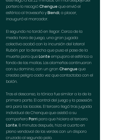
éste llegó a los 22 minutos. Un mal despeje del 
portero lo recogió 
Chengue
 que envió el 
esférico al travesaño y 
Biendi
, a placer, 
inauguró el marcador.
El segundo no tardó en llegar. Cerca de la 
media hora de juego, una gran jugada 
colectivo acabó con la incursión del lateral 
Rubén por la derecha que puso el pase de la 
muerte para que 
Lorite
 empujara el esférico a 
fondo de las mallas. Los alameños continuaron 
con su dominio, con un gran 
Chengue 
que 
creaba peligro cada vez que contactaba con el 
balón.
Tras el descanso, la tónica fue similar a la de la 
primera parte. El control del juego y la posesión 
era para los locales. El tercero llegó tras jugada 
individual de Chenque que asistió a su 
compañero 
Parri
 para que hiciera el tercero. 
Lorite
, 8 minutos después, hizo el cuarto en 
pleno vendaval de los verdes con un disparo 
cruzado al segundo palo.