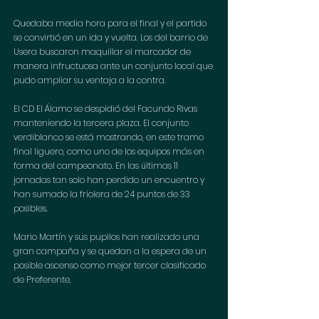
Quedaba media hora para el final y el partido 
se convirtió en un ida y vuelta. Los del barrio de 
Usera buscaron maquillar el marcador de 
manera infructuosa ante un conjunto local que 
pudo ampliar su ventaja a la contra.
El CD El Álamo se despidió del Facundo Rivas 
manteniendo la tercera plaza. El conjunto 
verdiblanco se está mostrando, en este tramo 
final liguero, como uno de los equipos más en 
forma del campeonato. En las últimas 11 
jornadas tan solo han perdido un encuentro y 
han sumado la friolera de 24 puntos de 33 
posibles. 
Mario Martín y sus pupilos han realizado una 
gran campaña y se quedan a la espera de un 
posible ascenso como mejor tercer clasificado 
de Preferente. 