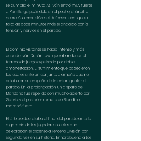
se cumplía el minuto 78, Iván entró muy fuerte 
a Parrilla golpeándole en el pecho, el árbitro 
decretó la expulsión del defensor local que a 
falta de doce minutos más el añadido ponía 
tensión y nervios en el partido.
El dominio visitante se hacía intenso y más 
cuando Iván Durán tuvo que abandonar el 
terreno de juego expulsado por doble 
amonestación. El sufrimiento que padecieron 
los locales ante un conjunto alameño que no 
cejaba en su empeño de intentar igualar el 
partido. En la prolongación un disparo de 
Manzano fue repelido con mucho acierto por 
Garvia y el posterior remate de Biendi se 
marchó fuera.
El árbitro decretaba el final del partido ante la 
algarabía de los jugadores locales que 
celebraban el ascenso a Tercera División por 
segunda vez en su historia. Enhorabuena a Los 