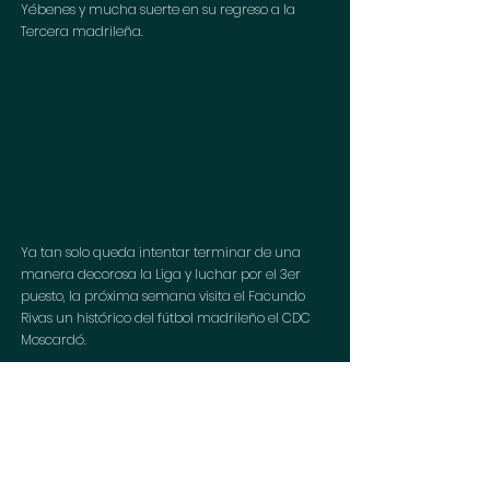
Yébenes y mucha suerte en su regreso a la 
Tercera madrileña.
Ya tan solo queda intentar terminar de una 
manera decorosa la Liga y luchar por el 3er 
puesto, la próxima semana visita el Facundo 
Rivas un histórico del fútbol madrileño el CDC 
Moscardó.
ACTA DEL PARTIDO