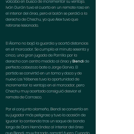
volcaba en busca de incrementar su ventaja. 
Iván Durán tuvo el cuarto en un remate raso en 
el interior del área, pero el balón se perdió a la 
derecha de Chechu, ya que Alex tuvo que 
retirarse lesionado.
El Álamo no bajó la guardia y acortó distancias 
en el marcador. Se cumplía el minuto sesenta y 
cinco, una gran jugada de Parrilla por la 
derecha con centro medido al área y 
Biendi
 de 
perfecto cabezazo bate a Jorge Garvia. El 
partido se convirtió en un toma y daca y de 
nuevo Los Yébenes tuvo la oportunidad de 
incrementar la ventaja en el marcador, pero 
Chechu muy acertado consiguió desviar el 
remate de Carrasco.
Por el conjunto alameño, Biendi se convertía en 
su jugador más peligroso y tuvo la ocasión de 
igualar la contienda tras un saque de banda 
largo de Dani Hernández al interior del área 
que Biendi, muy forzado, remató fuera. Cuando 