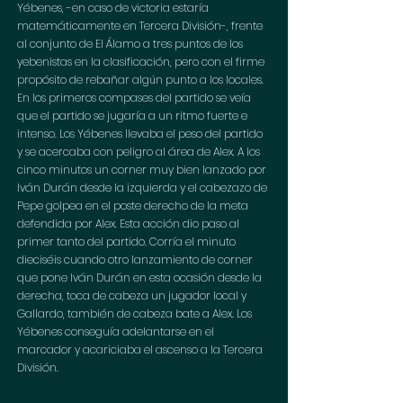
Yébenes, -en caso de victoria estaría 
matemáticamente en Tercera División-, frente 
al conjunto de El Álamo a tres puntos de los 
yebenistas en la clasificación, pero con el firme 
propósito de rebañar algún punto a los locales. 
En los primeros compases del partido se veía 
que el partido se jugaría a un ritmo fuerte e 
intenso. Los Yébenes llevaba el peso del partido 
y se acercaba con peligro al área de Alex. A los 
cinco minutos un corner muy bien lanzado por 
Iván Durán desde la izquierda y el cabezazo de 
Pepe golpea en el poste derecho de la meta 
defendida por Alex. Esta acción dio paso al 
primer tanto del partido. Corría el minuto 
dieciséis cuando otro lanzamiento de corner 
que pone Iván Durán en esta ocasión desde la 
derecha, toca de cabeza un jugador local y 
Gallardo, también de cabeza bate a Alex. Los 
Yébenes conseguía adelantarse en el 
marcador y acariciaba el ascenso a la Tercera 
División.