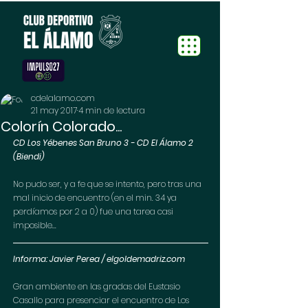
cdelalamo.com
21 may 2017
4 min de lectura
Colorín Colorado...
CD Los Yébenes San Bruno 3 - CD El Álamo 2  
(Biendi)
No pudo ser, y a fe que se intento, pero tras una 
mal inicio de encuentro (en el min. 34 ya 
perdíamos por 2 a 0) fue una tarea casi 
imposible...
Informa: Javier Perea / elgoldemadriz.com
Gran ambiente en las gradas del Eustasio 
Casallo para presenciar el encuentro de Los 