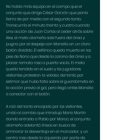
No había más equipo en el campo que el 
conjunto que dirige César Garzón que ponía 
tierra de por medio con el segundo tanto. 
Transcurría el minuto treinta y cuatro cuando 
una acción de Juan Carlos al ceder atrás sobre 
Alex, el meta alameño sale fuera del área y 
pugna por el despeje con Mansilla en un claro 
balón dividido. El esférico queda muerto en los 
pies de Nano que desde la corona del área y a 
placer remata raso a puerta vacía. El meta 
queda tendido en el suelo y los jugadores 
visitantes protestan la validez del tanto por 
estimar que hubo falta sobre el guardameta en 
la acción previa al gol, pero llegó antes Mansilla 
a conectar con el balón.
A raíz del tanto encajado por los visitantes, 
unido al cambio que introdujo Mario Martín 
dando entrada a Pablo por Marco, el conjunto 
alameño adelantó líneas en busca de 
aminorar la desventaja en el marcador, y un 
centro raso desde la izquierda por parte de 