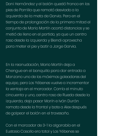
Dani Hernández y el balón quedó franco en los 
pies de Parrilla que remató desviado a la 
izquierda de la meta de Garvia. Pero en el 
tiempo de prolongación de la primera mitad el 
conjunto de Mario Martín acortó distancias y se 
metió de lleno en el partido, ya que un centro 
raso desde la izquierda y Biendi aprovecha 
para meter el pie y batir a Jorge Garvia.
En la reanudación, Mario Martín deja a 
Chengue en el banquillo para dar entrada a 
Manzano uno de los máximos goleadores del 
equipo, pero Los Yébenes vuelve a incrementar 
la ventaja en el marcador. Corría el minuto 
cincuenta y uno, centro raso de Rueda desde la 
izquierda, deja pasar Marín e Iván Durán 
remata desde la frontal y bate a Alex después 
de golpear el balón en el travesaño.
Con el marcador de 3-1 la algarabía en el 
Eustasio Casallo era total y Los Yébenes se 