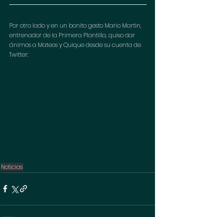
Por otro lado y en un bonito gesto Mario Martin, 
entrenador de la Primera Plantilla, quiso dar 
ánimos a Mateos y Quique desde su cuenta de 
Twitter: 
Noticias