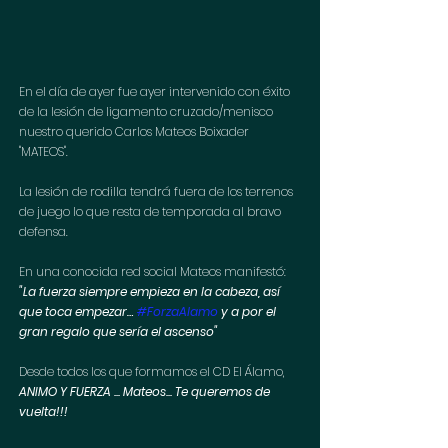
En el día de ayer fue ayer intervenido con éxito 
de la lesión de ligamento cruzado/menisco 
nuestro querido Carlos Mateos Boixader 
"MATEOS". 
La lesión de rodilla tendrá fuera de los terrenos 
de juego lo que resta de temporada al bravo 
defensa.
En una conocida red social Mateos manifestó:
"La fuerza siempre empieza en la cabeza, así 
que toca empezar… 
#ForzaAlamo
 y a por el 
gran regalo que sería el ascenso"
Desde todos los que formamos el CD El Álamo, 
ANIMO Y FUERZA ... Mateos... Te queremos de 
vuelta!!!