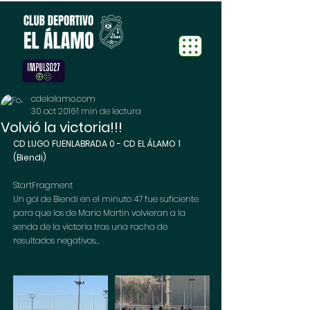
cdelalamo.com
30 oct 2016
1 min de lectura
Volvió la victoria!!!
CD LUGO FUENLABRADA 0 - CD EL ÁLAMO 1 
(Biendi)
StartFragment
Un gol de Biendi en el minuto 47 fue suficiente 
para que los de Mario Martin volvieran a la 
senda de la victoria tras una racha de 
resultados negativos...