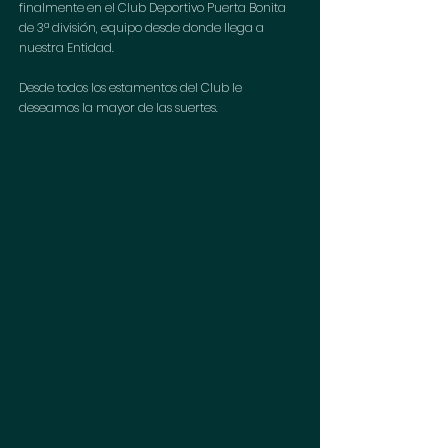
finalmente en el Club Deportivo Puerta Bonita 
de 3ª división, equipo desde donde llega a 
nuestra Entidad.
Desde todos los estamentos del Club le 
deseamos la mayor de las suertes.