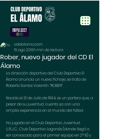
cdelalamo.com
15 ago 2016
1 min de lectura
Rober, nuevo jugador del CD El
Álamo
La dirección deportiva del Club Deportivo El 
Álamo anuncia un nuevo fichaje, se trata de 
Roberto Santos Valentín “ROBER”.
Nacido el 31 de Julio de 1994, es un portero que, a 
pesar de su juventud, cuenta ya con una 
amplia experiencia en el mundo del fútbol.
Ha jugado en el Club Deportivo Juventud 
U.R.J.C., Club Deportivo Leganés (donde llegó a 
ser convocado para el primer equipo en 2ª B) y 